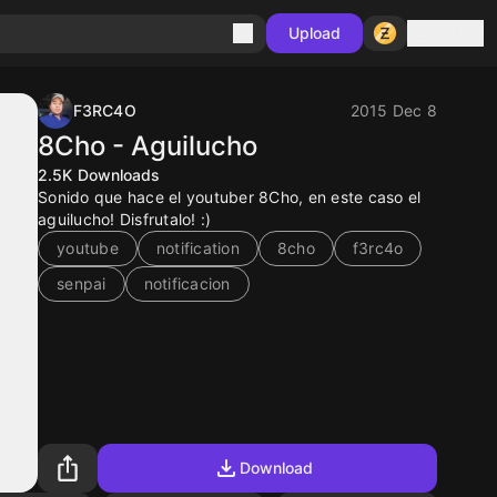
Sign in
Upload
F3RC4O
2015 Dec 8
8Cho - Aguilucho
2.5K
Downloads
Sonido que hace el youtuber 8Cho, en este caso el
aguilucho! Disfrutalo! :)
youtube
notification
8cho
f3rc4o
senpai
notificacion
Download