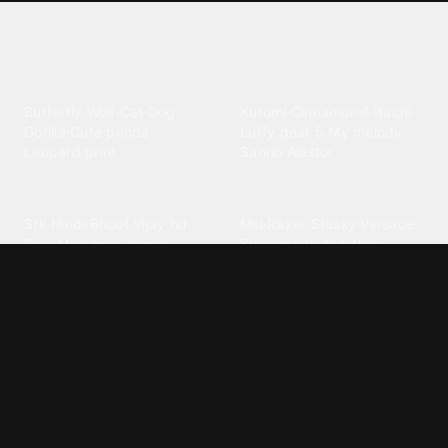
Explore different wallpaper
categories
Animals
Anime
Butterfly
·
Wolf
·
Cat
·
Dog
·
Kuromi
·
Cinnamoroll
·
Itachi
·
Gorilla
·
Cute panda
·
Luffy gear 5
·
My melody
·
Leopard print
Sanrio
·
Alastor
Bollywood
Brands
Srk
·
Hindi
·
Bhoot
·
Vijay hd
·
Msi
·
Razer
·
Stussy
·
Versace
·
Desi
·
Meri maa
·
Jawan
Supreme
·
hello kittys
·
Oneplus
Cars & Vehicles
Comics
Jdm
·
Hot wheels
·
Bmw 4k
·
Cartoon
·
Stitchs
·
Marvel
·
Zx10r
·
Car photos
·
Bmw car
Steven universe
·
·
Bugatti chiron
Powerpuff girls
·
Spiderman 4k
·
Lobo
Designs
Drawings