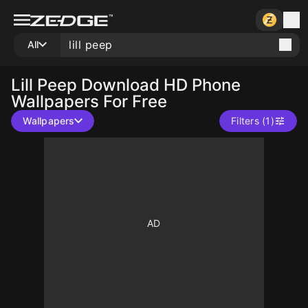
All
Lill Peep
Download HD Phone
Wallpapers For Free
Wallpapers
Filters (1)
10