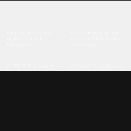
Explore different wallpaper
categories
Animals
Anime
Butterfly
·
Wolf
·
Cat
·
Dog
·
Kuromi
·
Cinnamoroll
·
Itachi
·
Gorilla
·
Cute panda
·
Luffy gear 5
·
My melody
·
Leopard print
Sanrio
·
Alastor
Bollywood
Brands
Srk
·
Hindi
·
Bhoot
·
Vijay hd
·
Msi
·
Razer
·
Stussy
·
Versace
·
Desi
·
Meri maa
·
Jawan
Supreme
·
hello kittys
·
Oneplus
Cars & Vehicles
Comics
Jdm
·
Hot wheels
·
Bmw 4k
·
Cartoon
·
Stitchs
·
Marvel
·
Zx10r
·
Car photos
·
Bmw car
Steven universe
·
·
Bugatti chiron
Powerpuff girls
·
Spiderman 4k
·
Lobo
Designs
Drawings