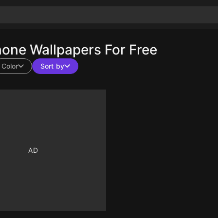
ne Wallpapers For Free
Color
Sort by
10