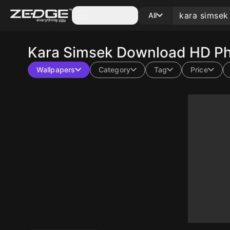
Categories
All
Kara Simsek
Download HD Pho
Wallpapers
Category
Tag
Price
10