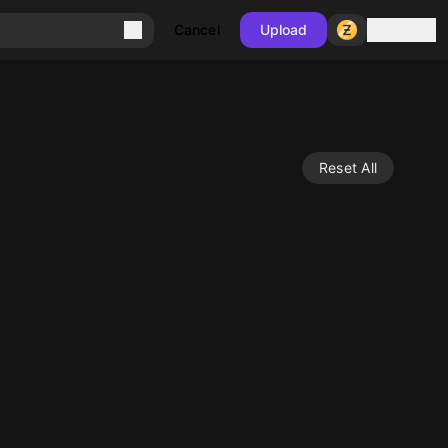
Sign in
Cancel
Upload
Reset All
10