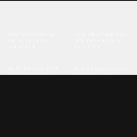
Explore different wallpaper
categories
Animals
Anime
Butterfly
·
Wolf
·
Cat
·
Dog
·
Kuromi
·
Cinnamoroll
·
Itachi
·
Gorilla
·
Cute panda
·
Luffy gear 5
·
My melody
·
Leopard print
Sanrio
·
Alastor
Bollywood
Brands
Srk
·
Hindi
·
Bhoot
·
Vijay hd
·
Msi
·
Razer
·
Stussy
·
Versace
·
Desi
·
Meri maa
·
Jawan
Supreme
·
hello kittys
·
Oneplus
Cars & Vehicles
Comics
Jdm
·
Hot wheels
·
Bmw 4k
·
Cartoon
·
Stitchs
·
Marvel
·
Zx10r
·
Car photos
·
Bmw car
Steven universe
·
·
Bugatti chiron
Powerpuff girls
·
Spiderman 4k
·
Lobo
Designs
Drawings