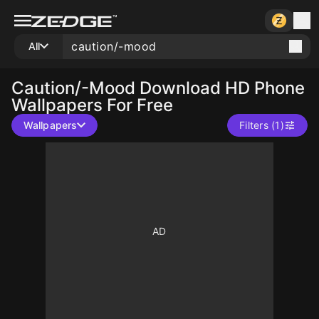
All
Caution/-Mood
Download HD Phone
Wallpapers For Free
Wallpapers
Filters (1)