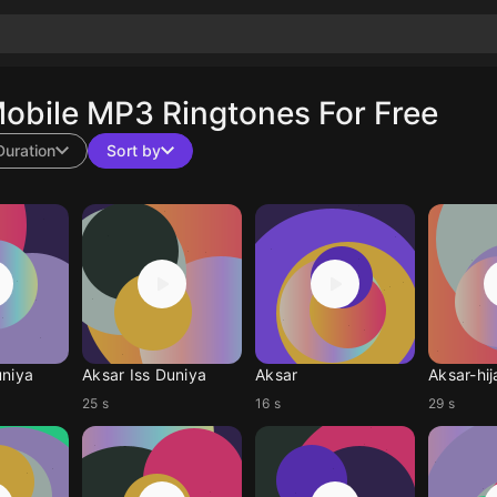
obile MP3 Ringtones For Free
Duration
Sort by
uniya
Aksar Iss Duniya
Aksar
Aksar-hi
25 s
16 s
29 s