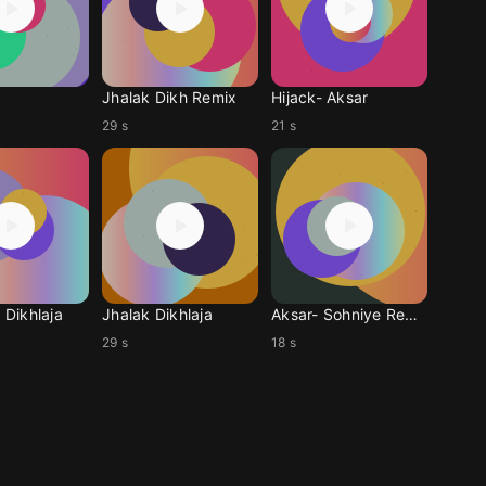
Jhalak Dikh Remix
Hijack- Aksar
29 s
21 s
k Dikhlaja
Jhalak Dikhlaja
Aksar- Sohniye Remix
29 s
18 s