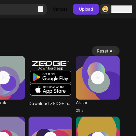
Sign in
Cancel
Upload
Reset All
Download app
jack
Aksar
Download ZEDGE app
29 s