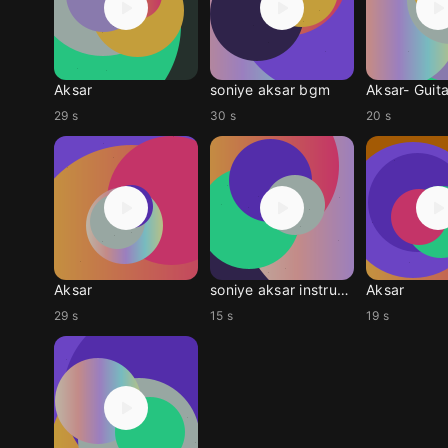
Aksar
soniye aksar bgm
Aksar- Guita
29 s
30 s
20 s
Aksar
soniye aksar instrumen
Aksar
29 s
15 s
19 s