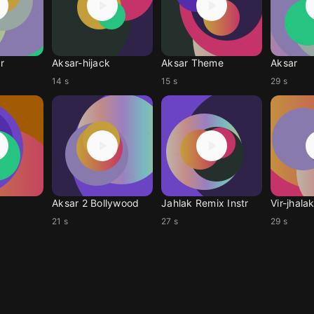
r
Aksar-hijack
Aksar Theme
Aksar
14 s
15 s
29 s
Aksar 2 Bollywood
Jahlak Remix Instr
Vir-jhala
21 s
27 s
29 s