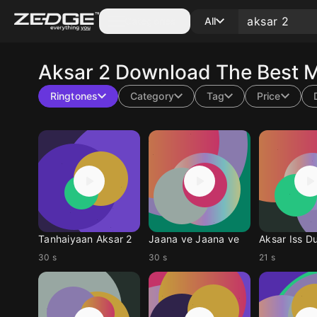
Categories
All
Aksar 2
Download The Best M
Ringtones
Category
Tag
Price
Tanhaiyaan Aksar 2
Jaana ve Jaana ve
Aksar Iss D
30 s
30 s
21 s