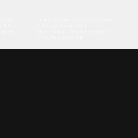
Comedy
r Elise
·
Funny
·
Funniest
·
Hilarious
·
Funny Text
·
o Riff
·
Humorous
·
Stewie Griffin
·
oncerto
Three Stooges Smack
·
Spongebob
·
Crazy Frog
·
Goofy Ahh
Electronica
ngnam Style
·
Cyberpunk
·
Dandadan
·
Synth
·
Ambient
·
g-born
·
Trance Music
·
Dubstep
·
Chillwave
·
Glitch
·
Idm
use Music
·
·
Experimental Electronic
Message tones
za Kuduro
·
Message Tones
·
Text
·
Notification
·
aeton
·
Funny Message
·
Messenger
·
Discord
·
Snapchat
·
Text Message
·
Message Message
·
Message Message Message
Rnb soul