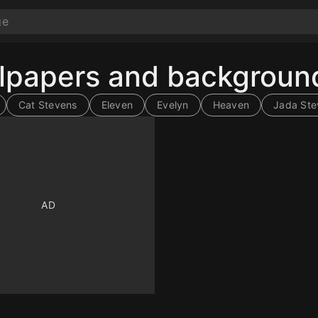
llpapers and backgroun
Cat Stevens
Eleven
Evelyn
Heaven
Jada Ste