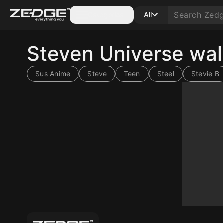
Categories
All
Steven Universe wa
Sus Anime
Steve
Teen
Steel
Stevie B