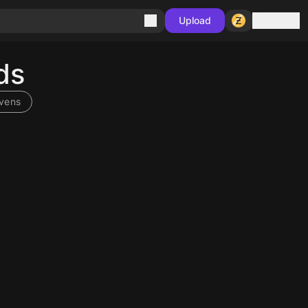
Sign in
Upload
ds
vens