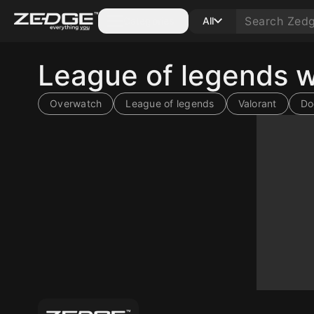
Categories
All
League of legends 
Overwatch
League of legends
Valorant
Do