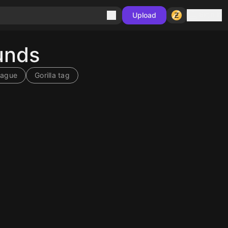
Sign in
Upload
unds
eague
Gorilla tag